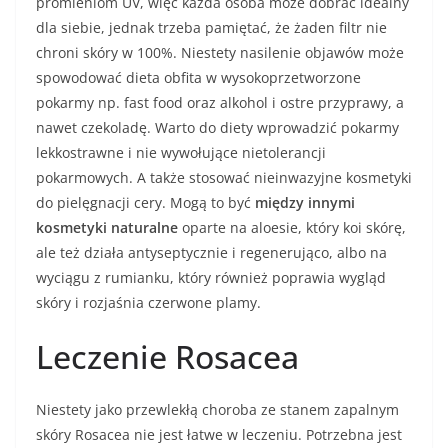
promieniom UV, więc każda osoba może dobrać idealny
dla siebie, jednak trzeba pamiętać, że żaden filtr nie
chroni skóry w 100%. Niestety nasilenie objawów może
spowodować dieta obfita w wysokoprzetworzone
pokarmy np. fast food oraz alkohol i ostre przyprawy, a
nawet czekoladę. Warto do diety wprowadzić pokarmy
lekkostrawne i nie wywołujące nietolerancji
pokarmowych. A także stosować nieinwazyjne kosmetyki
do pielęgnacji cery. Mogą to być
między innymi
kosmetyki naturalne
oparte na aloesie, który koi skórę,
ale też działa antyseptycznie i regenerująco, albo na
wyciągu z rumianku, który również poprawia wygląd
skóry i rozjaśnia czerwone plamy.
Leczenie Rosacea
Niestety jako przewlekłą choroba ze stanem zapalnym
skóry Rosacea nie jest łatwe w leczeniu. Potrzebna jest